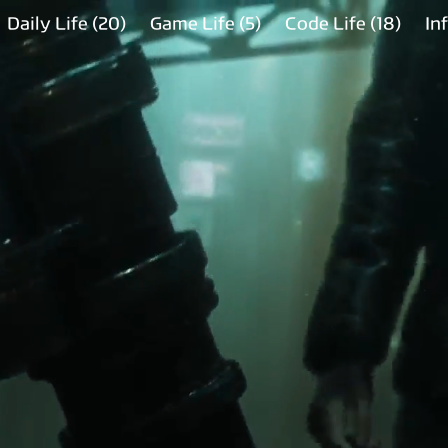
Daily Life
(20)
Game Life
(5)
Code Life
(18)
In