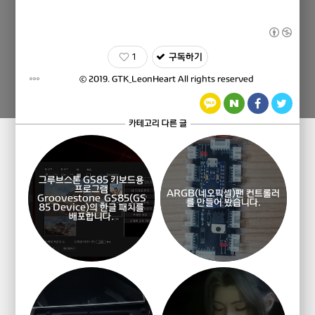
1
구독하기
ⓒ 2019.
GTK_LeonHeart
All rights reserved
카테고리 다른 글
그루브스톤 GS85 키보드용
프로그램
ARGB(네오픽셀)팬 컨트롤러
Groovestone_GS85(GS
를 만들어 봤습니다.
85 Device)의 한글 패치를
배포합니다.