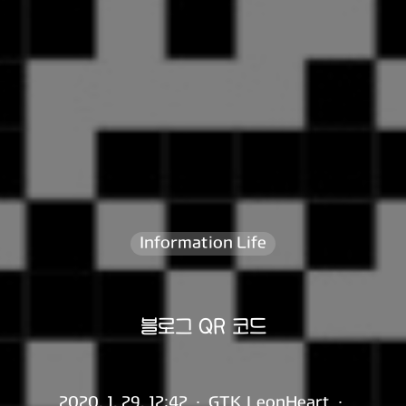
Information Life
블로그 QR 코드
2020. 1. 29. 12:42
·
GTK_LeonHeart
·