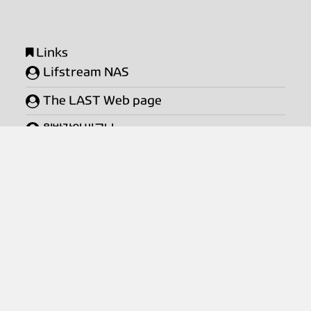
Links
Lifstream NAS
The LAST Web page
월반장의 바구니
박수홍2 의 고전컴 세상
패싱님 티스토리
혼자 끄적이는 블로그
땀똔즈 블로그
변덕 심한 묘한오빠
SONYLOVE