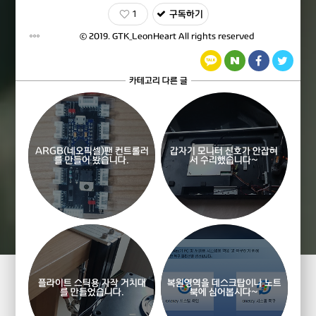
1
구독하기
ⓒ 2019.
GTK_LeonHeart
All rights reserved
카테고리 다른 글
ARGB(네오픽셀)팬 컨트롤러
갑자기 모니터 신호가 안잡혀
를 만들어 봤습니다.
서 수리했습니다~
플라이트 스틱용 자작 거치대
복원영역을 데스크탑이나 노트
를 만들었습니다.
북에 심어봅시다~