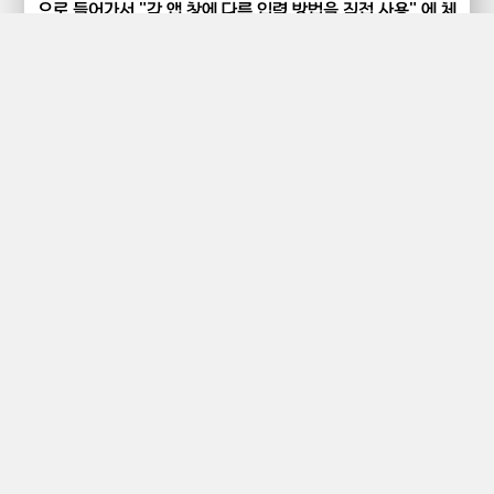
으로 들어가서 "각 앱 창에 다른 입력 방법을 직접 사용" 에 체
크해주시면 됩니다.
제 블로그의 내용이 도움이 되셨나요?
여러분의
공감
과
댓글
이 큰 힘이됩니다 :)
▼▼▼▼▼▼▼▼▼▼▼
1
구독하기