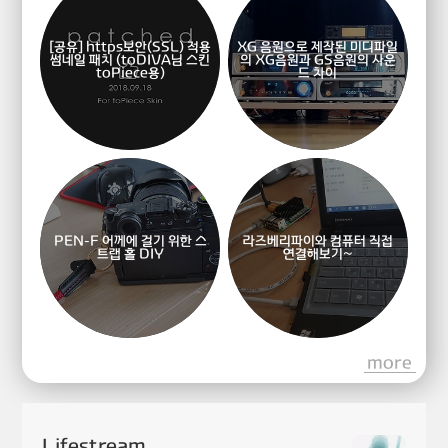
[공유] https보안(SSL) 적용
XG 음원으로 제작된 미디파일
썸네일 패치 (toDIVA님 스킨
의 XG음원과 GS음원의 사운
toPiece용)
드 차이
PEN-F 어께에 걸기 위한 스
라즈베리파이와 컴퓨터 직접
트랩 홀 DIY
연결해보기~
more
Lifestream