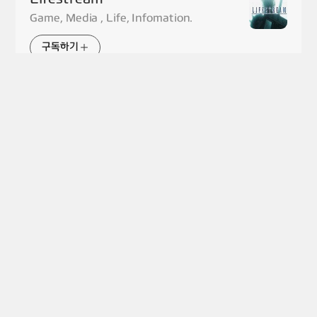
Game, Media , Life, Infomation.
구독하기
Links
Lifstream NAS
The LAST Web page