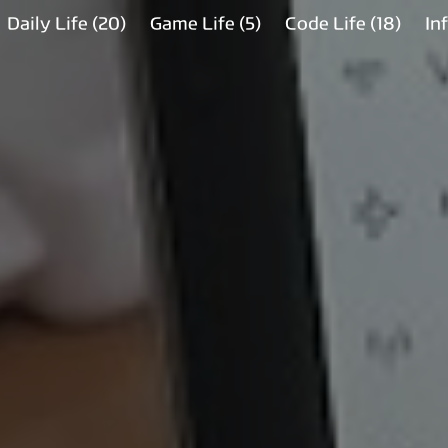
Daily Life
(20)
Game Life
(5)
Code Life
(18)
In