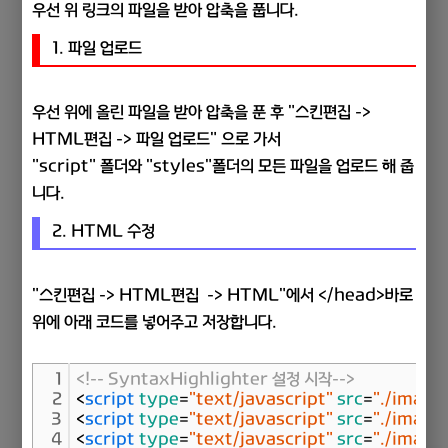
우선 위 링크의 파일을 받아 압축을 풉니다.
1. 파일 업로드
우선 위에 올린 파일을 받아 압축을 푼 후 "스킨편집 ->
HTML편집 -> 파일 업로드" 으로 가서
"script" 폴더와 "styles"폴더의 모든 파일을 업로드 해 줍
니다.
2. HTML 수정
"스킨편집 -> HTML편집 -> HTML"에서 </head>바로
위에 아래 코드를 넣어주고 저장합니다.
1
<!-- SyntaxHighlighter 설정 시작-->
2
<
script
type
=
"text/javascript"
src
=
"./image
3
<
script
type
=
"text/javascript"
src
=
"./image
4
<
script
type
=
"text/javascript"
src
=
"./image