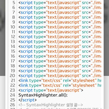
5
<
script
type
=
"text/javascript"
src
=
"./image
6
<
script
type
=
"text/javascript"
src
=
"./image
7
<
script
type
=
"text/javascript"
src
=
"./image
8
<
script
type
=
"text/javascript"
src
=
"./image
9
<
script
type
=
"text/javascript"
src
=
"./image
10
<
script
type
=
"text/javascript"
src
=
"./image
11
<
script
type
=
"text/javascript"
src
=
"./image
12
<
script
type
=
"text/javascript"
src
=
"./image
13
<
script
type
=
"text/javascript"
src
=
"./image
14
<
script
type
=
"text/javascript"
src
=
"./image
15
<
script
type
=
"text/javascript"
src
=
"./image
16
<
script
type
=
"text/javascript"
src
=
"./image
17
<
script
type
=
"text/javascript"
src
=
"./image
18
<
script
type
=
"text/javascript"
src
=
"./image
19
<
script
type
=
"text/javascript"
src
=
"./image
20
<
script
type
=
"text/javascript"
src
=
"./image
21
<
link
type
=
"text/css"
rel
=
"stylesheet"
href
=
22
<
link
type
=
"text/css"
rel
=
"stylesheet"
href
=
23
<
script
type
=
"text/javascript"
>
24
SyntaxHighlighter.all();
25
<
/
script
>
26
<!-- SyntaxHighlighter 설정 끝-->