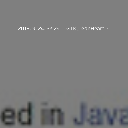
2018. 9. 24. 22:29
·
GTK_LeonHeart
·