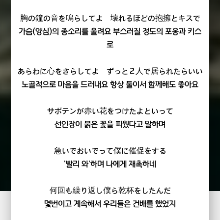
胸の鐘の音を鳴らしてよ 壊れるほどの抱擁とキスで
가슴(양심)의 종소리를 울려요 부스러질 정도의 포옹과 키스
로
あらわに心をさらしてよ ずっと２人で居られたらいい
노골적으로 마음을 드러내요 항상 둘이서 함께해도 좋아요
サボテンが赤い花をつけたよといって
선인장이 붉은 꽃을 피웠다고 말하며
急いでおいでって僕に催促をする
'빨리 와'하며 나에게 재촉하네
何回も繰り返し僕ら乾杯をしたんだ
몇번이고 계속해서 우리들은 건배를 했었지