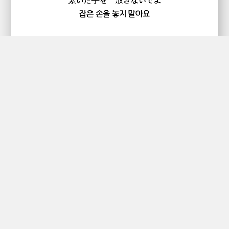
繋いだ手を 放さないでよ
잡은 손을 놓지 말아요
腐敗のムードをかわして明日を奪うんだ
부패의 무드를 바꿔 미래를 받는거야(바꾸는거야)
胸の鐘の音を鳴らしてよ
가슴(양심)의 종소리를 울려요
壊れる程の抱擁とキスで
부스러질 정도의 포옹과 키스로
ずっと二人でいられたらいい
계속 둘이서 함께 있으면 좋겠네
いつも二人でいられたらいい
항상 둘이서 함께 있으면 좋겠네