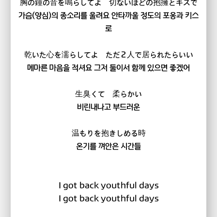
胸の鐘の音を鳴らしてよ 切ないほどの抱擁とキスで
가슴(양심)의 종소리를 울려요 안타까울 정도의 포옹과 키스
로
乾いた心を濡らしてよ ただ２人で居られたらいい
메마른 마음을 적셔요 그저 둘이서 함께 있으면 좋겠어
生臭くて 柔らかい
비린내나고 부드러운
温もりを抱きしめる時
온기를 껴안은 시간들
I got back youthful days
I got back youthful days