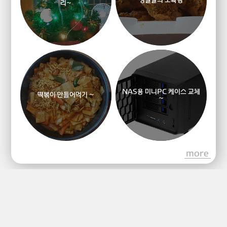
리~
NAS용 미니PC 케이스 교체
떡볶이 만들어먹기 ~
~
more
Lifestream
Game, Media , Life, Infomation.