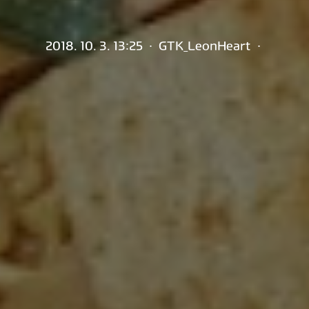
2018. 10. 3. 13:25
·
GTK_LeonHeart
·